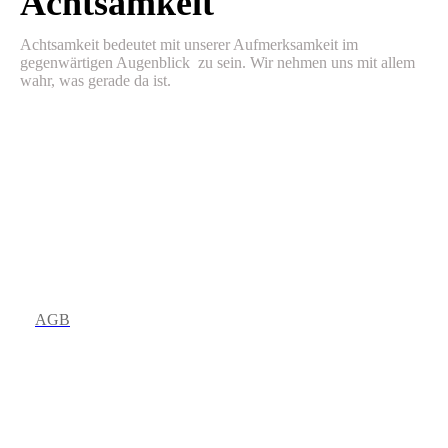
Achtsamkeit
Achtsamkeit bedeutet mit unserer Aufmerksamkeit im
gegenwärtigen Augenblick zu sein. Wir nehmen uns mit allem
wahr, was gerade da ist.
AGB